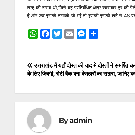
तरह की शराब थी,जिसे वह प्रतिबंधित क्षेत्र खासकर हर की पैड़ी 
है और जब इसकी तलाशी ली गई तो इसकी इसकी शर्ट से 48 पव्वे
W
F
T
E
M
S
h
a
w
m
e
h
at
c
itt
ai
s
ar
s
e
er
l
s
e
Post
उत्तराखंड में यहाँ दोस्त की याद में दोस्तों ने समर्पित क
A
b
e
के लिए जिंदगी, रोटी बैंक बना बेसहारों का सहारा, जानिए 
navigation
p
o
n
p
o
g
k
er
By
admin