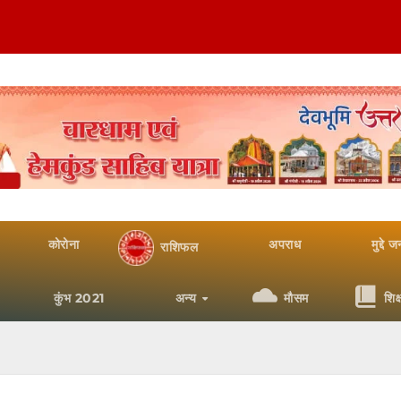
कोरोना
अपराध
मुद्दे 
राशिफल
कुंभ 2021
अन्य
मौसम
शिक्