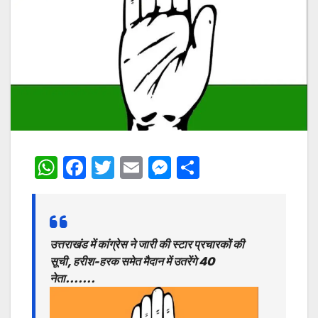
W
F
T
E
M
S
h
a
w
m
e
h
at
c
itt
ai
s
ar
s
e
er
l
s
e
उत्तराखंड में कांग्रेस ने जारी की स्टार प्रचारकों की
A
b
e
सूची, हरीश-हरक समेत मैदान में उतरेंगे 40
p
o
n
नेता…….
p
o
g