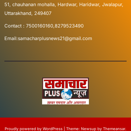
51, chauhanan mohalla, Hardwar, Haridwar, Jwalapur,
Uttarakhand, 249407
Contact : 7500160160,8279523490
Email:samacharplusnews21@gmail.com
Proudly powered by WordPress
|
Theme:
Newsup
by
Themeansar
.