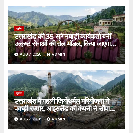
प्रदेश
उत्तराखंड की 35 आंगनबाड़ी कार्यकर्ता बनीं
उत्कृष्ट सेवाओं की रोल मॉडल, किया जाएगा
सम्मानित।
AUG 7, 2026
ADMIN
प्रदेश
उत्तराखंड में पहली जियोथर्मल परियोजना ने
पकड़ी रफ्तार, आइसलैंड की कंपनी ने सौंपा
ब्लूप्रिंट।
AUG 7, 2026
ADMIN