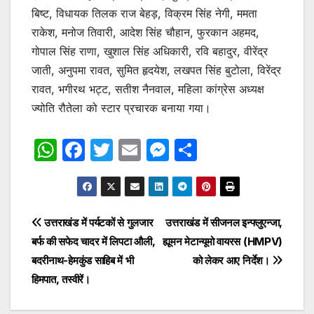
बिष्ट, विधायक तिलक राज बेहड़, विक्रम सिंह नेगी, ममता
राकेश, मनोज तिवारी, आदेश सिंह चौहान, फुरकान अहमद,
गोपाल सिंह राणा, खुशाल सिंह अधिकारी, रवि बहादुर, वीरेंद्र
जाती, अनुपमा रावत, सुमित हृदयेश, लखपत सिंह बुटोला, विरेंद्र
रावत, भगीरथ भट्ट, सतीश नैनवाल, महिला कांग्रेस अध्यक्ष
ज्योति रौतेला को स्टार प्रचारक बनाया गया।
W
F
T
E
M
S
h
a
w
m
e
h
at
c
itt
ai
s
ar
s
e
er
l
s
e
Post
उत्तराखंड में पर्यटकों से गुलजार
उत्तराखंड में सीजनल इन्फ्लुएन्जा,
A
b
e
बर्फ की सफेद चादर में लिपटा औली,
ह्यूमन मेटान्यूमो वायरस (HMPV)
navigation
p
o
n
बदरीनाथ-हेमकुंड साहिब में भी
को लेकर आए निर्देश।
p
o
g
हिमपात, तस्वीरें।
k
er