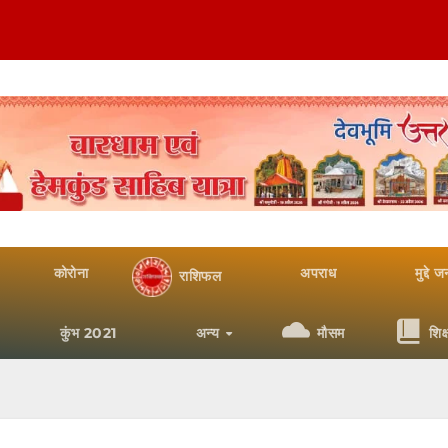
कोरोना
अपराध
मुद्दे 
राशिफल
कुंभ 2021
अन्य
मौसम
शिक्