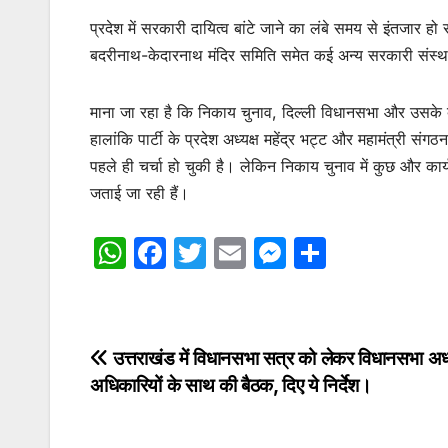
प्रदेश में सरकारी दायित्व बांटे जाने का लंबे समय से इंतजा
बदरीनाथ-केदारनाथ मंदिर समिति समेत कई अन्य सरकारी संस्थाओं
माना जा रहा है कि निकाय चुनाव, दिल्ली विधानसभा और उसके बाद 
हालांकि पार्टी के प्रदेश अध्यक्ष महेंद्र भट्ट और महामंत्री स
पहले ही चर्चा हो चुकी है। लेकिन निकाय चुनाव में कुछ और कार्य
जताई जा रही हैं।
W
F
T
E
M
S
h
a
w
m
e
h
at
c
itt
ai
s
ar
s
e
er
l
s
e
Post
उत्तराखंड में विधानसभा सत्र को लेकर विधानसभा अध्य
A
b
e
अधिकारियों के साथ की बैठक, दिए ये निर्देश।
navigation
p
o
n
p
o
g