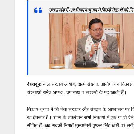
at
c
itt
ai
s
ar
उत्तराखंड में अब निकाय चुनाव में पिछड़े नेताओं की 
s
e
er
l
s
e
A
b
e
p
o
n
p
o
g
k
er
देहरादून:
बाल संरक्षण आयोग, अल्प संख्यक आयोग, वन विकास 
संस्थाओं समेत अध्यक्ष, उपाध्यक्ष व सदस्यों के पद खाली हैं।
निकाय चुनाव में जो नेता सरकार और संगठन के आश्वासन पर टिकट
का इंतजार है। राज्य के तकरीबन सभी निकायों में एक या दो ऐसे
सीमित हैं, अब सबकी निगाहें मुख्यमंत्री पुष्कर सिंह धामी पर लगी