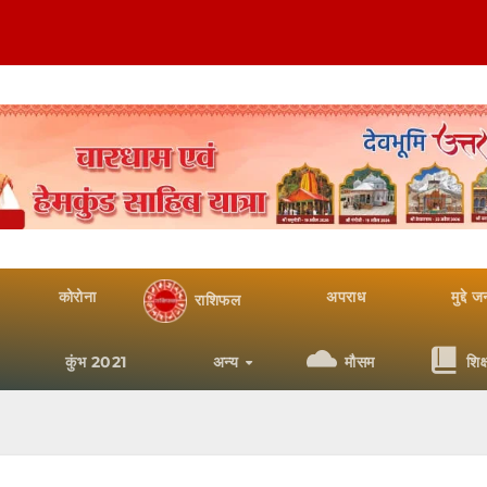
कोरोना
अपराध
मुद्दे 
राशिफल
कुंभ 2021
अन्य
मौसम
शिक्