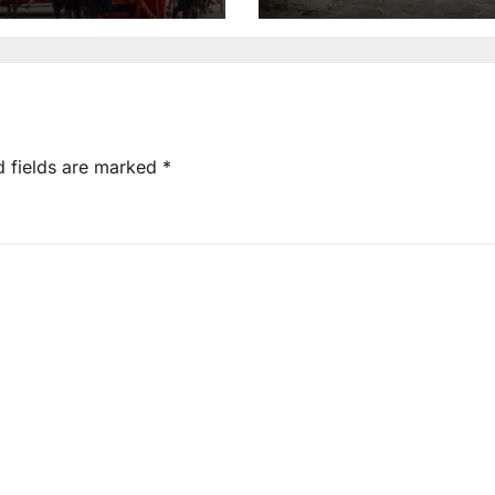
ा।
d fields are marked
*