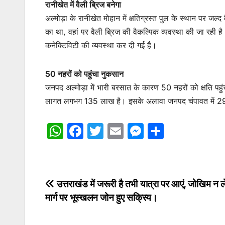
रानीखेत में वैली ब्रिज बनेगा
अल्मोड़ा के रानीखेत मोहान में क्षतिग्रस्त पुल के स्थान पर ज
का था, वहां पर वैली ब्रिज की वैकल्पिक व्यवस्था की जा रही ह
कनेक्टिविटी की व्यवस्था कर दी गई है।
50 नहरों को पहुंचा नुकसान
जनपद अल्मोड़ा में भारी बरसात के कारण 50 नहरों को क्षति पहु
लागत लगभग 135 लाख है। इसके अलावा जनपद चंपावत में 29 नह
W
F
T
E
M
S
h
a
w
m
e
h
at
c
itt
ai
s
ar
s
e
er
l
s
e
Post
उत्तराखंड में जरूरी है तभी यात्रा पर आएं, जोखिम न लें 
A
b
e
मार्ग पर भूस्खलन जोन हुए सक्रिय।
navigation
p
o
n