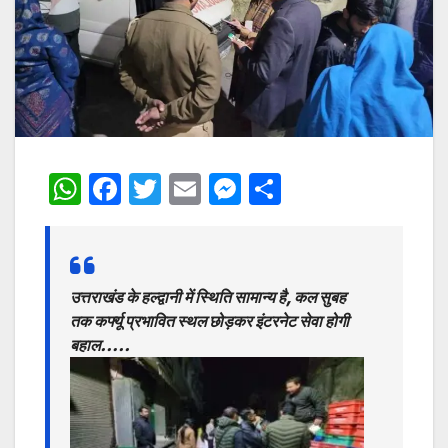
W
F
T
E
M
S
h
a
w
m
e
h
at
c
itt
ai
s
ar
s
e
er
l
s
e
उत्तराखंड के हल्द्वानी में स्थिति सामान्य है, कल सुबह
A
b
e
तक कर्फ्यू प्रभावित स्थल छोड़कर इंटरनेट सेवा होगी
p
o
n
बहाल…..
p
o
g
k
er