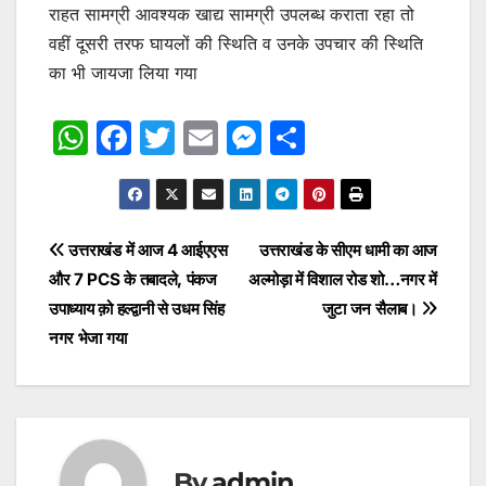
राहत सामग्री आवश्यक खाद्य सामग्री उपलब्ध कराता रहा तो
वहीं दूसरी तरफ घायलों की स्थिति व उनके उपचार की स्थिति
का भी जायजा लिया गया
W
F
T
E
M
S
h
a
w
m
e
h
at
c
itt
ai
s
ar
s
e
er
l
s
e
Post
उत्तराखंड में आज 4 आईएएस
उत्तराखंड के सीएम धामी का आज
A
b
e
और 7 PCS के तबादले, पंकज
अल्मोड़ा में विशाल रोड शो…नगर में
navigation
p
o
n
उपाध्याय क़ो हल्द्वानी से उधम सिंह
जुटा जन सैलाब।
p
o
g
नगर भेजा गया
k
er
By
admin