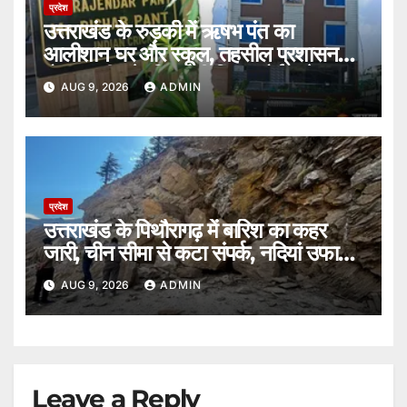
प्रदेश
उत्तराखंड के रुड़की में ऋषभ पंत का
आलीशान घर और स्कूल, तहसील प्रशासन
बोला ‘जमीन के लिए नहीं किया कोई आवेदन’।
AUG 9, 2026
ADMIN
प्रदेश
उत्तराखंड के पिथौरागढ़ में बारिश का कहर
जारी, चीन सीमा से कटा संपर्क, नदियां उफान
पर।
AUG 9, 2026
ADMIN
Leave a Reply