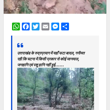
W
F
T
E
M
S
h
a
w
m
e
h
at
c
itt
ai
s
ar
s
e
er
l
s
e
उत्तराखंड के रुद्रप्रयाग में यहाँ फटा बादल, गनीमत
A
b
e
रही कि घटना में किसी प्रकार से कोई जानमाल,
p
o
n
जनहानि एवं पशु हानि नहीं हुई……
Video
p
o
g
Player
k
er