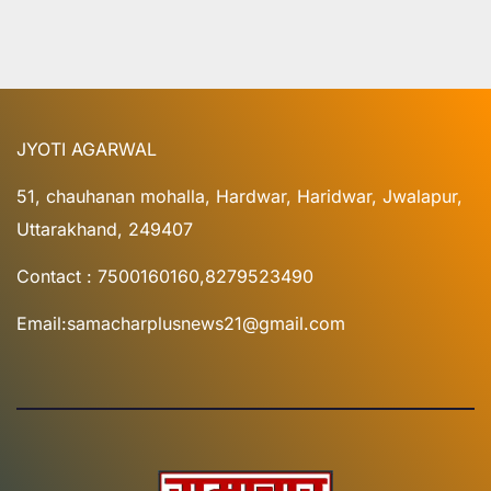
JYOTI AGARWAL
51, chauhanan mohalla, Hardwar, Haridwar, Jwalapur,
Uttarakhand, 249407
Contact : 7500160160,8279523490
Email:samacharplusnews21@gmail.com