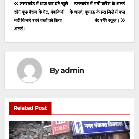
s
e
er
l
s
e
Post
उत्तराखंड में आज चार घंटे खुले
उत्तराखंड में भारी बारिश के अलर्ट
A
b
e
रहेंगे कुंड बैराज के गेट, मंदाकिनी
के चलते, कुमाऊं के इस जिले में कल
navigation
p
o
n
नदी किनारे रहने वालों को किया
बंद रहेंगे स्कूल।
p
o
g
अलर्ट।
k
er
By
admin
Related Post