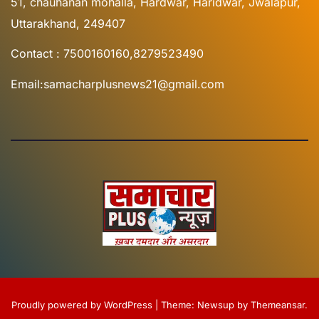
51, chauhanan mohalla, Hardwar, Haridwar, Jwalapur,
Uttarakhand, 249407
Contact : 7500160160,8279523490
Email:samacharplusnews21@gmail.com
Proudly powered by WordPress
|
Theme:
Newsup
by
Themeansar
.