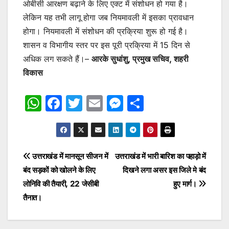
ओबीसी आरक्षण बढ़ाने के लिए एक्ट में संशोधन हो गया है।
लेकिन यह तभी लागू होगा जब नियमावली में इसका प्रावधान
होगा। नियमावली में संशोधन की प्रक्रिया शुरू हो गई है।
शासन व विभागीय स्तर पर इस पूरी प्रक्रिया में 15 दिन से
अधिक लग सकते हैं।–
आरके सुधांशु, प्रमुख सचिव, शहरी
विकास
W
F
T
E
M
S
h
a
w
m
e
h
at
c
itt
ai
s
ar
s
e
er
l
s
e
Post
उत्तराखंड में मानसून सीजन में
उत्तराखंड में भारी बारिश का पहाड़ो में
A
b
e
बंद सड़कों को खोलने के लिए
दिखने लगा असर इस जिले मे बंद
navigation
p
o
n
लोनिवि की तैयारी, 22 जेसीबी
हुए मार्ग।
p
o
g
तैनात।
k
er