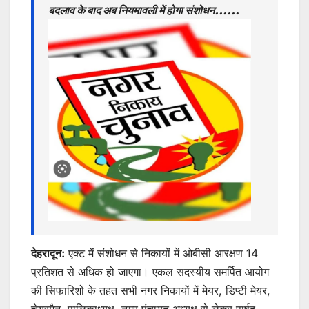
A
b
e
बदलाव के बाद अब नियमावली में होगा संशोधन……
p
o
n
p
o
g
k
er
देहरादून:
एक्ट में संशोधन से निकायों में ओबीसी आरक्षण 14
प्रतिशत से अधिक हो जाएगा। एकल सदस्यीय समर्पित आयोग
की सिफारिशों के तहत सभी नगर निकायों में मेयर, डिप्टी मेयर,
चेयरमैन, पालिकाध्यक्ष, नगर पंचायत अध्यक्ष से लेकर पार्षद,