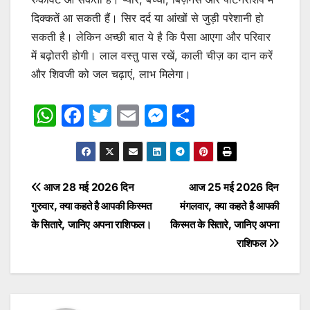
दिक्कतें आ सकती हैं। सिर दर्द या आंखों से जुड़ी परेशानी हो
सकती है। लेकिन अच्छी बात ये है कि पैसा आएगा और परिवार
में बढ़ोतरी होगी। लाल वस्तु पास रखें, काली चीज़ का दान करें
और शिवजी को जल चढ़ाएं, लाभ मिलेगा।
W
F
T
E
M
S
h
a
w
m
e
h
at
c
itt
ai
s
ar
s
e
er
l
s
e
Post
आज 28 मई 2026 दिन
आज 25 मई 2026 दिन
A
b
e
गुरुवार, क्या कहते है आपकी किस्मत
मंगलवार, क्या कहते है आपकी
navigation
p
o
n
के सितारे, जानिए अपना राशिफल।
किस्मत के सितारे, जानिए अपना
p
o
g
राशिफल
k
er