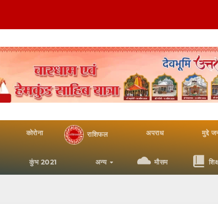
कोरोना
अपराध
मुद्दे 
राशिफल
कुंभ 2021
अन्य
मौसम
शिक्