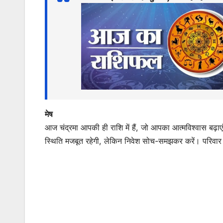
s
e
er
l
s
e
A
b
e
p
o
n
p
o
g
k
er
मेष
आज चंद्रमा आपकी ही राशि में हैं, जो आपका आत्मविश्वास बढ़
स्थिति मजबूत रहेगी, लेकिन निवेश सोच-समझकर करें। परिवार 