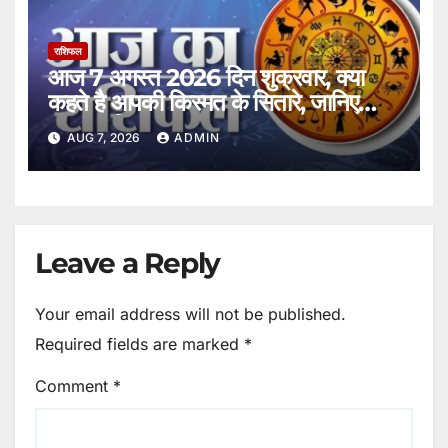
राशिफल
आज 7 अगस्त 2026 दिन शुक्रवार, क्या
कहते है आपकी किस्मत के सितारे, जानिए
अपना राशिफल।
AUG 7, 2026
ADMIN
Leave a Reply
Your email address will not be published.
Required fields are marked
*
Comment
*