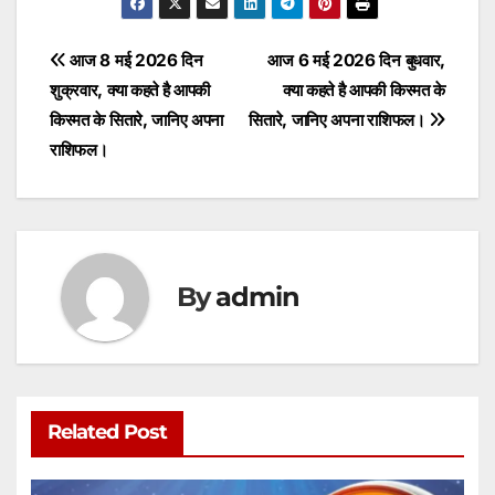
at
c
itt
ai
s
ar
s
e
er
l
s
e
Post
आज 8 मई 2026 दिन
आज 6 मई 2026 दिन बुधवार,
A
b
e
शुक्रवार, क्या कहते है आपकी
क्या कहते है आपकी किस्मत के
navigation
p
o
n
किस्मत के सितारे, जानिए अपना
सितारे, जानिए अपना राशिफल।
p
o
g
राशिफल।
k
er
By
admin
Related Post