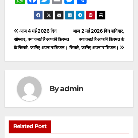
h
a
w
m
e
h
at
c
itt
ai
s
ar
s
e
er
l
s
e
Post
आज 4 मई 2026 दिन
आज 2 मई 2026 दिन शनिवार,
A
b
e
सोमवार, क्या कहते है आपकी किस्मत
क्या कहते है आपकी किस्मत के
navigation
p
o
n
के सितारे, जानिए अपना राशिफल।
सितारे, जानिए अपना राशिफल।
p
o
g
k
er
By
admin
Related Post