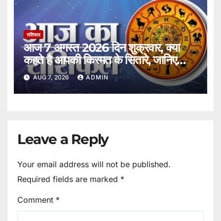
राशिफल
आज 7 अगस्त 2026 दिन शुक्रवार, क्या
कहते है आपकी किस्मत के सितारे, जानिए
अपना राशिफल।
AUG 7, 2026
ADMIN
Leave a Reply
Your email address will not be published.
Required fields are marked
*
Comment
*