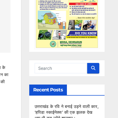
ा के
सान का
े की
Recent Posts
उत्तराखंड के रवि ने बनाई उड़ने वाली कार,
‘हपिडा स्काईनेक्स’ की एक झलक देख
आप भी कह उठेंगे शानदार।