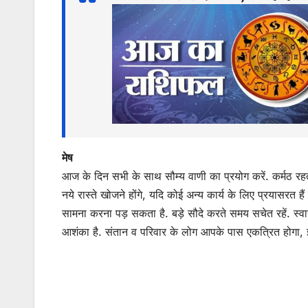
s
e
er
l
s
e
A
b
e
p
o
n
p
o
g
k
er
मेष
आज के दिन सभी के साथ सौम्य वाणी का प्रयोग करें. कर्मठ रहते ह
नये रास्ते खोजने होंगे, यदि कोई अन्य कार्य के लिए प्रयासरत
सामना करना पड़ सकता है. बड़े सौदे करते समय सचेत रहें. स्वास्थ
आशंका है. संतान व परिवार के लोग आपके पास एकत्रित होगा, 