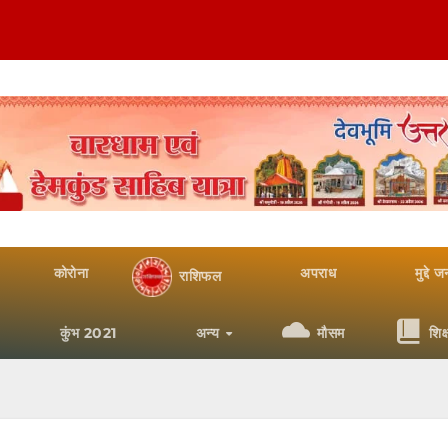
कोरोना
अपराध
मुद्दे 
राशिफल
कुंभ 2021
अन्य
मौसम
शिक्