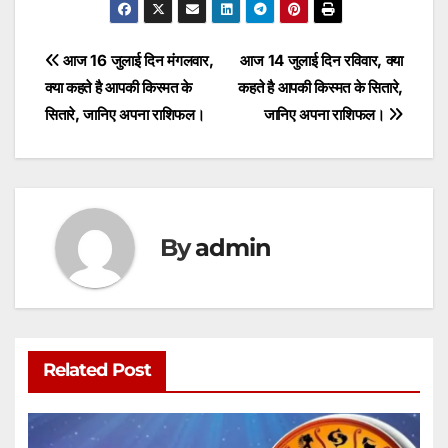
at
c
itt
ai
s
ar
s
e
er
l
s
e
Post
आज 16 जुलाई दिन मंगलवार,
आज 14 जुलाई दिन रविवार, क्या
A
b
e
क्या कहते है आपकी किस्मत के
कहते है आपकी किस्मत के सितारे,
navigation
p
o
n
सितारे, जानिए अपना राशिफल।
जानिए अपना राशिफल।
p
o
g
k
er
By
admin
Related Post