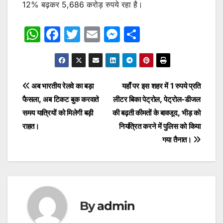
12% बढ़कर 5,686 करोड़ रुपये रहा है।
W
F
T
E
M
S
h
a
w
m
e
h
at
c
itt
ai
s
ar
s
e
er
l
s
e
Post
अब भारतीय रेलवे का बड़ा
यहाँ पर इस शहर में 1 रुपये प्रति
A
b
e
फैसला, अब टिकट बुक करवाते
लीटर बिका पेट्रोल, पेट्रोल-डीजल
navigation
p
o
n
समय यात्रियों को मिलेगी बड़ी
की बढ़ती कीमतों के बावजूद, भीड़ को
p
o
g
राहत।
नियंत्रित करने में पुलिस को किया
गया तैनात।
k
er
By
admin