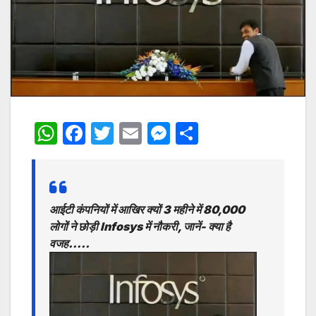
W
F
T
E
M
S
h
a
w
m
e
h
at
c
itt
ai
s
ar
s
e
er
l
s
e
आईटी कंपनियों में आखिर क्यों 3 महीने में 80,000
A
b
e
लोगों ने छोड़ी Infosys में नौकरी, जानें- क्या है
p
o
n
वजह…..
p
o
g
k
er