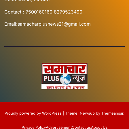
Contact : 7500160160,8279523490
Email:samacharplusnews21@gmail.com
Proudly powered by WordPress
|
Theme:
Newsup
by
Themeansar
.
Privacy Policy
Advertisement
Contact us
About Us