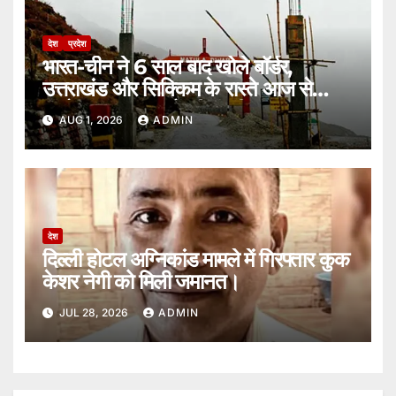
देश
प्रदेश
भारत-चीन ने 6 साल बाद खोले बॉर्डर,
उत्तराखंड और सिक्किम के रास्ते आज से
कारोबार, 36 सामानों की मंजूरी।
AUG 1, 2026
ADMIN
देश
दिल्ली होटल अग्निकांड मामले में गिरफ्तार कुक
केशर नेगी को मिली जमानत।
JUL 28, 2026
ADMIN