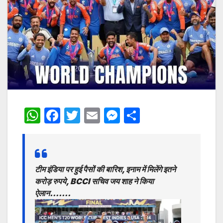
W
F
T
E
M
S
h
a
w
m
e
h
at
c
itt
ai
s
ar
s
e
er
l
s
e
टीम इंडिया पर हुई पैसों की बारिश, इनाम में मिलेंगे इतने
A
b
e
करोड़ रुपये, BCCI सचिव जय शाह ने किया
p
o
n
ऐलान…….
p
o
g