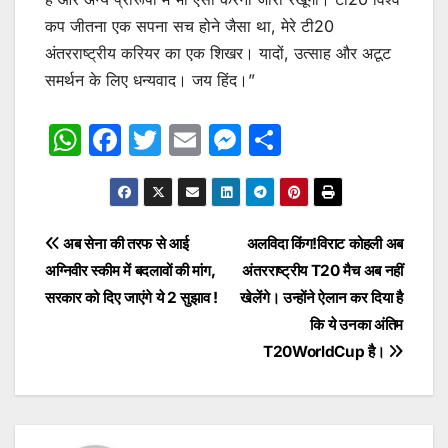
कप जीतना एक सपना सच होने जैसा था, मेरे टी20
अंतरराष्ट्रीय करियर का एक शिखर। यादों, उत्साह और अटूट
समर्थन के लिए धन्यवाद। जय हिंद।”
W
F
T
E
M
S
h
a
w
m
e
h
at
c
itt
ai
s
ar
s
e
er
l
s
e
Post
अब सेना की तरफ से आई
अलविदा किंग!विराट कोहली अब
A
b
e
अग्निवीर स्कीम में बदलावों की मांग,
अंतरराष्ट्रीय T20 मैच अब नहीं
navigation
p
o
n
सरकार को दिए जाएंगे ये 2 सुझाव !
खेलेंगे। उन्होंने ऐलान कर दिया है
p
o
g
कि ये उनका अंतिम
T20WorldCup है।
k
er