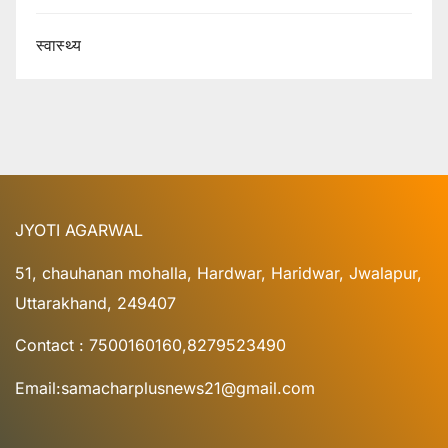
स्वास्थ्य
JYOTI AGARWAL
51, chauhanan mohalla, Hardwar, Haridwar, Jwalapur,
Uttarakhand, 249407
Contact : 7500160160,8279523490
Email:samacharplusnews21@gmail.com