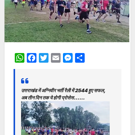
W
F
T
E
M
S
h
a
w
m
e
h
at
c
itt
ai
s
ar
s
e
er
l
s
e
उत्तराखंड में अग्निवीर भर्ती रैली में 2544 हुए सफल,
A
b
e
अब तीन दिन तक ये होगी प्रोसेस……
p
o
n
p
o
g
k
er