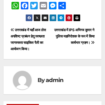
W
F
T
E
M
S
h
a
w
m
e
h
at
c
itt
ai
s
ar
s
e
er
l
s
e
Post
उत्तराखंड में यहाँ आज ठोस
उत्तराखंड में IPS अभिनव कुमार ने
A
b
e
अपशिष्ट प्रबंधन हेतु स्वच्छता
पुलिस महानिदेशक के रूप में किया
navigation
p
o
n
जागरुकता साइकिल रैली का
कार्यभार ग्रहण।
p
o
g
आयोजन किया।
k
er
By
admin